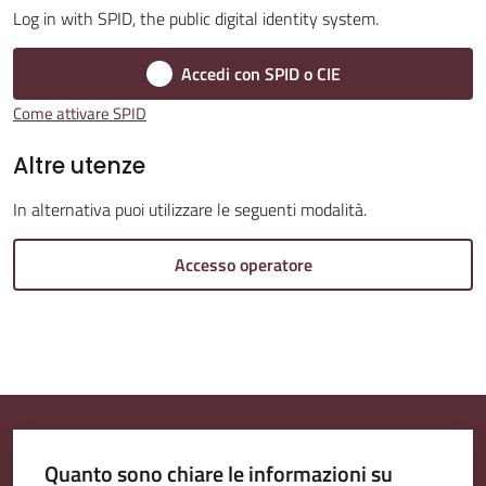
Log in with SPID, the public digital identity system.
Accedi con SPID o CIE
Amministrazione
Come attivare SPID
Trasparente
Altre utenze
Tutti
In alternativa puoi utilizzare le seguenti modalità.
gli
argomenti...
Accesso operatore
Seguici
su
Quanto sono chiare le informazioni su