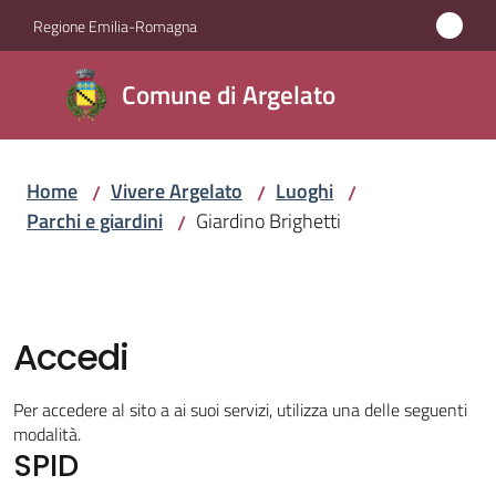
Vai al contenuto
Vai alla navigazione
Vai al footer
Regione Emilia-Romagna
Comune
Comune di Argelato
di
Argelato
Home
Vivere Argelato
Luoghi
/
/
/
Parchi e giardini
Giardino Brighetti
/
Amministrazione
Novità
Accedi
Servizi
Per accedere al sito a ai suoi servizi, utilizza una delle seguenti
Vivere
modalità.
SPID
Argelato
Menu selezionato