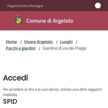
Vai al contenuto
Vai alla navigazione
Vai al footer
Regione Emilia-Romagna
Comune
Comune di Argelato
di
Argelato
Home
Vivere Argelato
Luoghi
/
/
/
Parchi e giardini
Giardino di via dei Pioppi
/
Amministrazione
Novità
Accedi
Servizi
Per accedere al sito a ai suoi servizi, utilizza una delle seguenti
Vivere
modalità.
SPID
Argelato
Menu selezionato