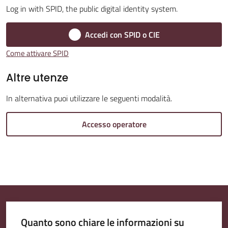
Log in with SPID, the public digital identity system.
Accedi con SPID o CIE
Amministrazione
Come attivare SPID
Trasparente
Altre utenze
Tutti
In alternativa puoi utilizzare le seguenti modalità.
gli
argomenti...
Accesso operatore
Seguici
su
Quanto sono chiare le informazioni su