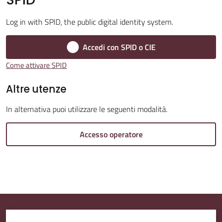
Log in with SPID, the public digital identity system.
Accedi con SPID o CIE
Amministrazione
Trasparente
Come attivare SPID
Altre utenze
Tutti
gli
In alternativa puoi utilizzare le seguenti modalità.
argomenti...
Accesso operatore
Seguici
su