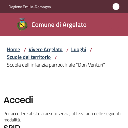
Vai al contenuto
Vai alla navigazione
Vai al footer
Regione Emilia-Romagna
Comune
Comune di Argelato
di
Argelato
Home
Vivere Argelato
Luoghi
/
/
/
Scuole del territorio
/
Amministrazione
Scuola dell'infanzia parrocchiale "Don Venturi"
Novità
Servizi
Accedi
Vivere
Per accedere al sito a ai suoi servizi, utilizza una delle seguenti
Argelato
modalità.
SPID
Menu selezionato