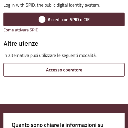
Log in with SPID, the public digital identity system.
Accedi con SPID o CIE
Amministrazione
Come attivare SPID
Trasparente
Altre utenze
Tutti
In alternativa puoi utilizzare le seguenti modalità.
gli
argomenti...
Accesso operatore
Seguici
su
Quanto sono chiare le informazioni su