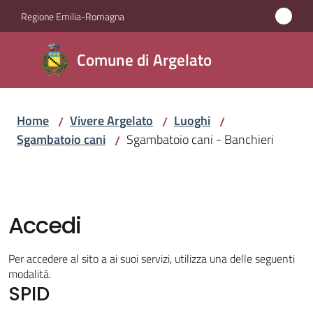
Vai al contenuto
Vai alla navigazione
Vai al footer
Regione Emilia-Romagna
Comune
Comune di Argelato
di
Argelato
Home
Vivere Argelato
Luoghi
/
/
/
Sgambatoio cani
Sgambatoio cani - Banchieri
/
Amministrazione
Novità
Accedi
Servizi
Per accedere al sito a ai suoi servizi, utilizza una delle seguenti
Vivere
modalità.
SPID
Argelato
Menu selezionato