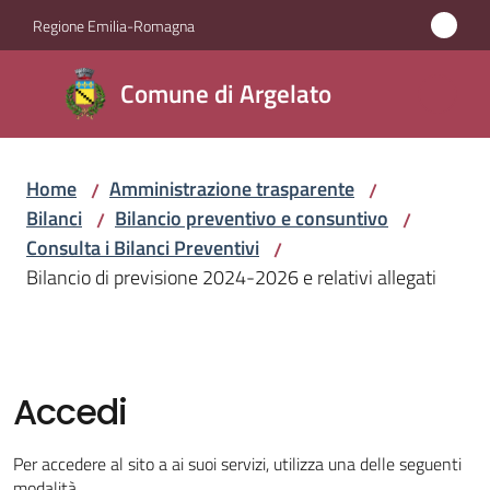
Vai al contenuto
Vai alla navigazione
Vai al footer
Regione Emilia-Romagna
Comune
Comune di Argelato
di
Argelato
Home
Amministrazione trasparente
/
/
Bilanci
Bilancio preventivo e consuntivo
/
/
Amministrazione
Consulta i Bilanci Preventivi
/
Menu selezionato
Bilancio di previsione 2024-2026 e relativi allegati
Novità
Servizi
Accedi
Vivere
Argelato
Per accedere al sito a ai suoi servizi, utilizza una delle seguenti
modalità.