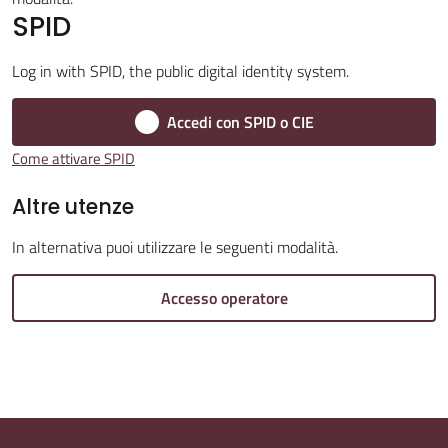
SPID
Log in with SPID, the public digital identity system.
Amministrazione
Accedi con SPID o CIE
Trasparente
Menu selezionato
Come attivare SPID
Tutti
Altre utenze
gli
argomenti...
In alternativa puoi utilizzare le seguenti modalità.
Accesso operatore
Seguici
su