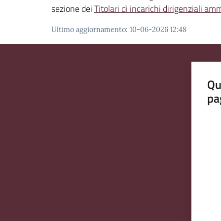
sezione dei
Titolari di incarichi dirigenziali amm
Ultimo aggiornamento
:
10-06-2026 12:48
Qu
pa
Valut