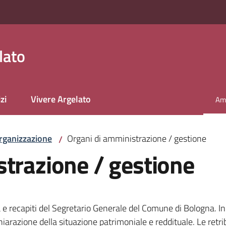
lato
zi
Vivere Argelato
Amm
Men
rganizzazione
Organi di amministrazione / gestione
/
strazione / gestione
 e recapiti del Segretario Generale del Comune di Bologna. In
razione della situazione patrimoniale e reddituale. Le retribu