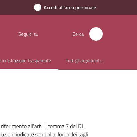
Accedi all'area personale
Seguici su
Cerca
inistrazione Trasparente
Tutti gli argomenti...
u selezionato
 riferimento all'art. 1 comma 7 del DL
zioni indicate sono al al lordo dei tagli